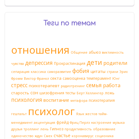
Теги по темам
отношения
абьюз
Общение
виктимность
дети
депрессия
родители
Прокрастинация
чувства
фобия
цитаты
сепарация
классика
саморазвитие
страхи
Эрих
секта
самооценка
темперамент
Фромм
Виктор Франкл
Юнг
стресс
семья
работа
психотерапевт
радиотренинг
сон
старость
шизофрения
тесты
ложь
Берт Хеллингер
психология
воспитание
психотерапия
метафора
психолог
гештальт
Язык жестов
тайм-
фрейд
менеджмент
акцентуация
Фриц Перлз
настроение
музыка
Гипноз
друзья
троллинг
лень
продуктивность
образование
счастье
одиночество
ждун
Смех
коронавирус
соционика