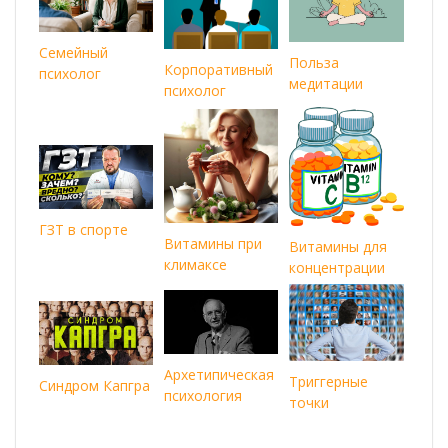
Семейный
Польза
Корпоративный
психолог
медитации
психолог
ГЗТ в спорте
Витамины при
Витамины для
климаксе
концентрации
Архетипическая
Триггерные
Синдром Капгра
психология
точки