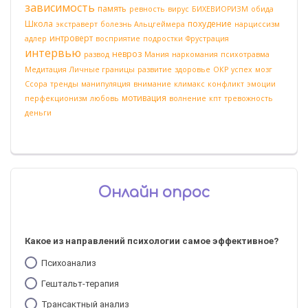
зависимость
память
ревность
вирус
БИХЕВИОРИЗМ
обида
Школа
похудение
экстраверт
болезнь Альцгеймера
нарциссизм
интроверт
адлер
восприятие
подростки
Фрустрация
интервью
невроз
развод
Мания
наркомания
психотравма
Медитация
Личные границы
развитие
здоровье
ОКР
успех
мозг
Ссора
тренды
манипуляция
внимание
климакс
конфликт
эмоции
мотивация
перфекционизм
любовь
волнение
кпт
тревожность
деньги
Онлайн опрос
Какое из направлений психологии самое эффективное?
Психоанализ
Гештальт-терапия
Трансактный анализ