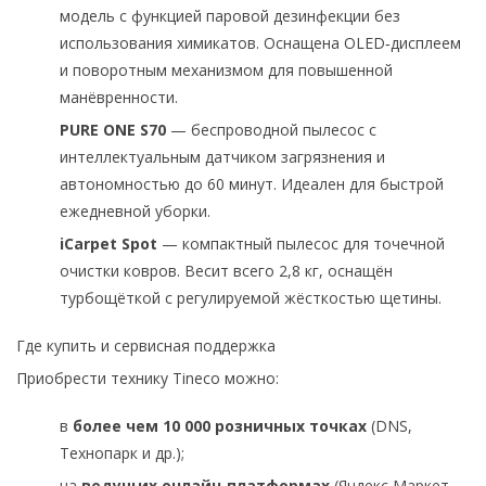
модель с функцией паровой дезинфекции без
использования химикатов. Оснащена OLED‑дисплеем
и поворотным механизмом для повышенной
манёвренности.
PURE ONE S70
— беспроводной пылесос с
интеллектуальным датчиком загрязнения и
автономностью до 60 минут. Идеален для быстрой
ежедневной уборки.
iCarpet Spot
— компактный пылесос для точечной
очистки ковров. Весит всего 2,8 кг, оснащён
турбощёткой с регулируемой жёсткостью щетины.
Где купить и сервисная поддержка
Приобрести технику Tineco можно:
в
более чем 10 000 розничных точках
(DNS,
Технопарк и др.);
на
ведущих онлайн‑платформах
(Яндекс Маркет,