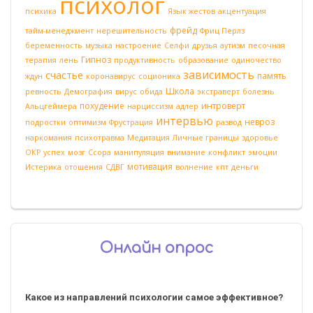
психолог
психика
Язык жестов
акцентуация
фрейд
тайм-менеджмент
нерешительность
Фриц Перлз
беременность
музыка
настроение
Селфи
друзья
аутизм
песочная
Гипноз
терапия
лень
продуктивность
образование
одиночество
зависимость
счастье
память
ждун
коронавирус
соционика
Школа
ревность
Демография
вирус
обида
экстраверт
болезнь
похудение
интроверт
Альцгеймера
нарциссизм
адлер
интервью
невроз
подростки
оптимизм
Фрустрация
развод
наркомания
психотравма
Медитация
Личные границы
здоровье
ОКР
успех
мозг
Ссора
манипуляция
внимание
конфликт
эмоции
мотивация
Истерика
отошения
СДВГ
волнение
кпт
деньги
Онлайн опрос
Какое из направлений психологии самое эффективное?