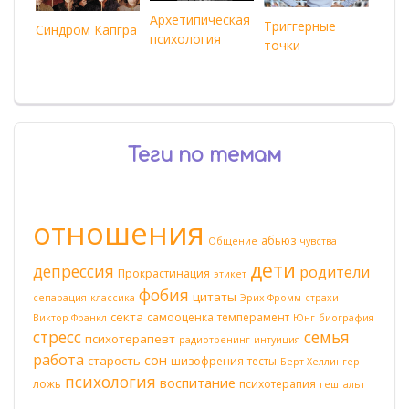
Архетипическая
Триггерные
Синдром Капгра
психология
точки
Теги по темам
отношения
абьюз
Общение
чувства
дети
депрессия
родители
Прокрастинация
этикет
фобия
цитаты
сепарация
классика
Эрих Фромм
страхи
секта
самооценка
темперамент
Виктор Франкл
Юнг
биография
стресс
семья
психотерапевт
радиотренинг
интуиция
работа
сон
старость
шизофрения
тесты
Берт Хеллингер
психология
воспитание
ложь
психотерапия
гештальт