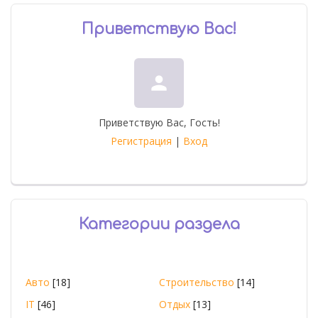
Приветствую Вас
!
person
Приветствую Вас
,
Гость
!
Регистрация
|
Вход
Категории раздела
Авто
[18]
Строительство
[14]
IT
[46]
Отдых
[13]