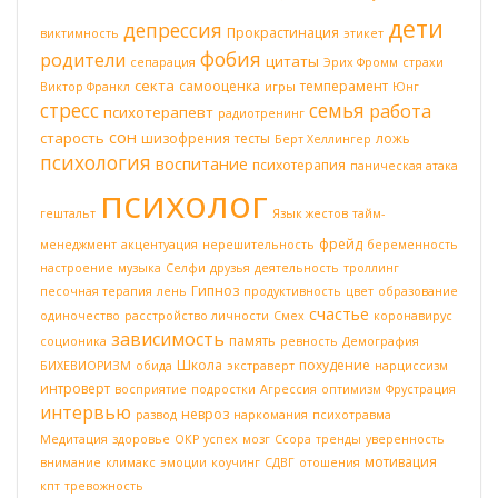
дети
депрессия
Прокрастинация
виктимность
этикет
фобия
родители
цитаты
сепарация
Эрих Фромм
страхи
секта
самооценка
темперамент
Виктор Франкл
игры
Юнг
стресс
семья
работа
психотерапевт
радиотренинг
сон
старость
шизофрения
тесты
ложь
Берт Хеллингер
психология
воспитание
психотерапия
паническая атака
психолог
гештальт
Язык жестов
тайм-
фрейд
менеджмент
акцентуация
нерешительность
беременность
настроение
музыка
Селфи
друзья
деятельность
троллинг
Гипноз
песочная терапия
лень
продуктивность
цвет
образование
счастье
одиночество
расстройство личности
Смех
коронавирус
зависимость
память
соционика
ревность
Демография
Школа
похудение
БИХЕВИОРИЗМ
обида
экстраверт
нарциссизм
интроверт
восприятие
подростки
Агрессия
оптимизм
Фрустрация
интервью
невроз
развод
наркомания
психотравма
Медитация
здоровье
ОКР
успех
мозг
Ссора
тренды
уверенность
мотивация
внимание
климакс
эмоции
коучинг
СДВГ
отошения
кпт
тревожность