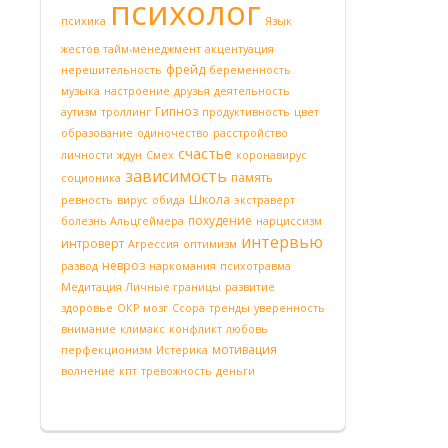
психолог
психика
Язык
жестов
тайм-менеджмент
акцентуация
фрейд
нерешительность
беременность
музыка
настроение
друзья
деятельность
Гипноз
аутизм
троллинг
продуктивность
цвет
образование
одиночество
расстройство
счастье
личности
ждун
Смех
коронавирус
зависимость
память
соционика
Школа
ревность
вирус
обида
экстраверт
похудение
болезнь Альцгеймера
нарциссизм
интервью
интроверт
Агрессия
оптимизм
невроз
развод
наркомания
психотравма
Медитация
Личные границы
развитие
здоровье
ОКР
мозг
Ссора
тренды
уверенность
внимание
климакс
конфликт
любовь
мотивация
перфекционизм
Истерика
волнение
кпт
тревожность
деньги