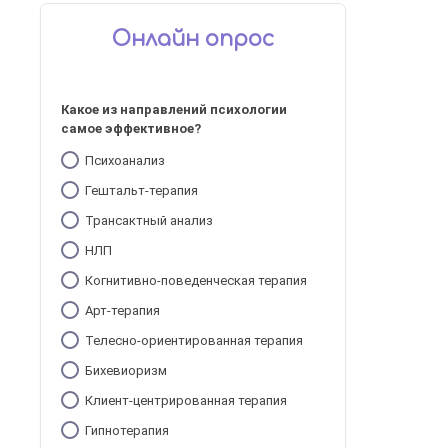
Онлайн опрос
Какое из направлений психологии
самое эффективное?
Психоанализ
Гештальт-терапия
Трансактный анализ
НЛП
Когнитивно-поведенческая терапия
Арт-терапия
Телесно-ориентированная терапия
Бихевиоризм
Клиент-центрированная терапия
Гипнотерапия