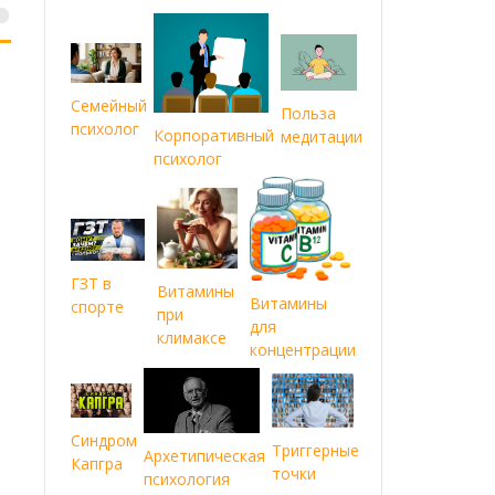
Семейный
Польза
психолог
Корпоративный
медитации
психолог
ГЗТ в
Витамины
Витамины
спорте
при
для
климаксе
концентрации
Синдром
Триггерные
Архетипическая
Капгра
точки
психология