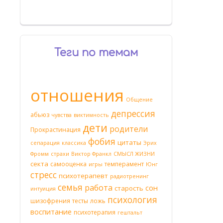
Теги по темам
отношения
Общение
депрессия
абьюз
чувства
виктимность
дети
родители
Прокрастинация
фобия
цитаты
сепарация
классика
Эрих
Фромм
страхи
Виктор Франкл
СМЫСЛ ЖИЗНИ
секта
самооценка
темперамент
игры
Юнг
стресс
психотерапевт
радиотренинг
семья
работа
сон
старость
интуиция
психология
шизофрения
тесты
ложь
воспитание
психотерапия
гештальт