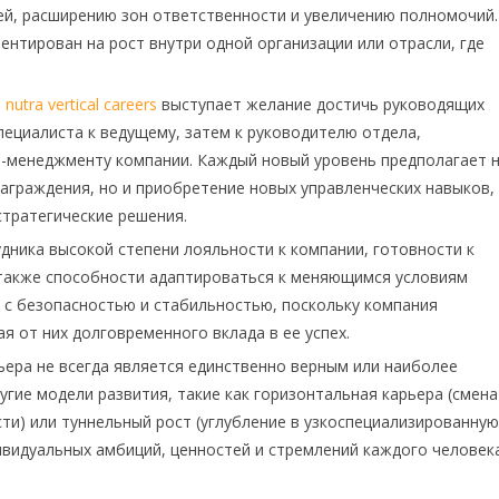
ей, расширению зон ответственности и увеличению полномочий.
нтирован на рост внутри одной организации или отрасли, где
ы
nutra vertical careers
выступает желание достичь руководящих
пециалиста к ведущему, затем к руководителю отдела,
оп-менеджменту компании. Каждый новый уровень предполагает 
аграждения, но и приобретение новых управленческих навыков,
стратегические решения.
дника высокой степени лояльности к компании, готовности к
также способности адаптироваться к меняющимся условиям
я с безопасностью и стабильностью, поскольку компания
я от них долговременного вклада в ее успех.
ьера не всегда является единственно верным или наиболее
гие модели развития, такие как горизонтальная карьера (смена
ти) или туннельный рост (углубление в узкоспециализированную
ивидуальных амбиций, ценностей и стремлений каждого человека