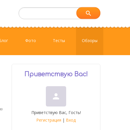
Блог
Фото
Тесты
Обзоры
Приветствую Вас
!
person
43
Приветствую Вас
,
Гость
!
Регистрация
|
Вход